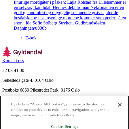
finurlige mordgåter i påsken: Lajla Rolstad fra Lillehammer er
en selvsagt kandidat. Hennes debutroman Nekronauten er en
godt gjennomført og uhyggelig spennende grøsser, der de
bestialske og usannsynlige mordene kommer som perler på en
snor." Ida Sofie Solberg Stryken, Gudbrandsdølen
Dagningen\u000b
E-bok
Kontakt oss
22 03 41 00
Sehesteds gate 4, 0164 Oslo
Postboks 6860 Pilestredet Park, 0176 Oslo
Finn frem
By clicking “Accept All Cookies”, you agree to the storing of
Nyhetsbrev
cookies on your device to enhance site navigation, analyze site
Ledige stillinger
usage, and assist in our marketing efforts.
Send inn manus
Cookies Settings