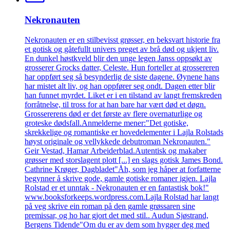
Nekronauten
Nekronauten er en stilbevisst grøsser, en beksvart historie fra
et gotisk og gåtefullt univers preget av brå død og ukjent liv.
En dunkel høstkveld blir den unge legen Janss oppsøkt av
grosserer Grocks datter, Celeste. Hun forteller at grossereren
har oppført seg så besynderlig de siste dagene. Øynene hans
har mistet alt liv, og han oppfører seg ondt. Dagen etter blir
han funnet myrdet. Liket er i en tilstand av langt fremskreden
forråtnelse, til tross for at han bare har vært død et døgn.
Grossererens død er det første av flere overnaturlige og
groteske dødsfall.Anmelderne mener:"Det gotiske,
skrekkelige og romantiske er hovedelementer i Lajla Rolstads
høyst originale og vellykkede debutroman Nekronauten."
Geir Vestad, Hamar Arbeiderblad.Autentisk og makaber
grøsser med storslagent plott [...] en slags gotisk James Bond.
Cathrine Krøger, Dagbladet"Åh, som jeg håper at forfatterne
begynner å skrive gode, gamle gotiske romaner igjen. Lajla
Rolstad er et unntak - Nekronauten er en fantastisk bok!"
www.booksforkeeps.wordpress.com.Lajla Rolstad har langt
på veg skrive ein roman på den gamle grøssaren sine
premissar, og ho har gjort det med stil.. Audun Sjøstrand,
Bergens Tidende"Om du er av dem som hygger deg med