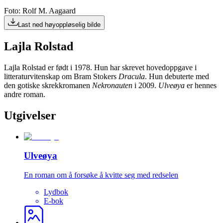
Foto: Rolf M. Aagaard
Last ned høyoppløselig bilde
Lajla Rolstad
Lajla Rolstad er født i 1978. Hun har skrevet hovedoppgave i
litteraturvitenskap om Bram Stokers
Dracula
. Hun debuterte med
den gotiske skrekkromanen
Nekronauten
i 2009.
Ulveøya
er hennes
andre roman.
Utgivelser
Ulveøya
En roman om å forsøke å kvitte seg med redselen
Lydbok
E-bok