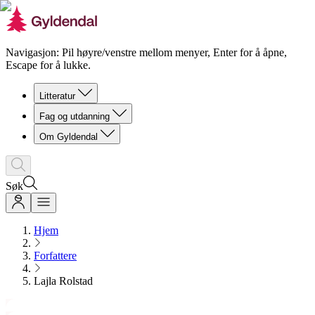
Navigasjon: Pil høyre/venstre mellom menyer, Enter for å åpne,
Escape for å lukke.
Litteratur
Fag og utdanning
Om Gyldendal
Søk
Hjem
Forfattere
Lajla Rolstad