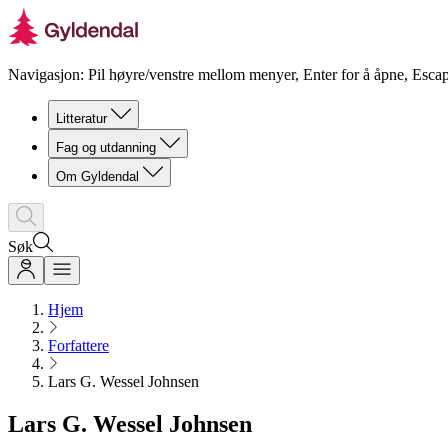
Navigasjon: Pil høyre/venstre mellom menyer, Enter for å åpne, Escap
Litteratur
Fag og utdanning
Om Gyldendal
Søk
Hjem
Forfattere
Lars G. Wessel Johnsen
Lars G. Wessel Johnsen