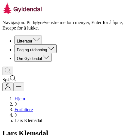
Navigasjon: Pil høyre/venstre mellom menyer, Enter for å åpne,
Escape for å lukke.
Litteratur
Fag og utdanning
Om Gyldendal
Søk
Hjem
Forfattere
Lars Klemsdal
Lars Klemsdal