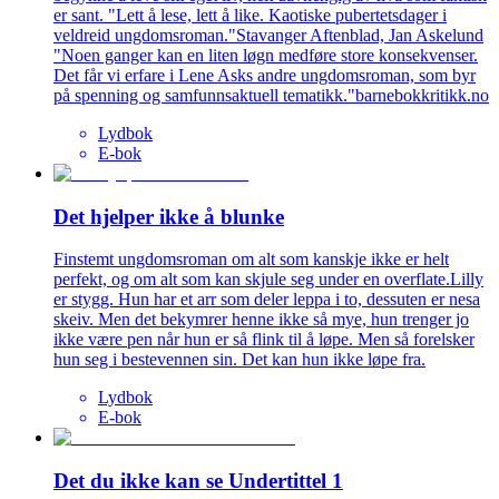
er sant. "Lett å lese, lett å like. Kaotiske pubertetsdager i
veldreid ungdomsroman."Stavanger Aftenblad, Jan Askelund
"Noen ganger kan en liten løgn medføre store konsekvenser.
Det får vi erfare i Lene Asks andre ungdomsroman, som byr
på spenning og samfunnsaktuell tematikk."barnebokkritikk.no
Lydbok
E-bok
Det hjelper ikke å blunke
Finstemt ungdomsroman om alt som kanskje ikke er helt
perfekt, og om alt som kan skjule seg under en overflate.Lilly
er stygg. Hun har et arr som deler leppa i to, dessuten er nesa
skeiv. Men det bekymrer henne ikke så mye, hun trenger jo
ikke være pen når hun er så flink til å løpe. Men så forelsker
hun seg i bestevennen sin. Det kan hun ikke løpe fra.
Lydbok
E-bok
Det du ikke kan se Undertittel 1