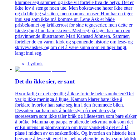
klumper seg sammen og ikke vil fortelle hva de betyr. Det er
ikke lov å stenge noen ute. Men bokstavene hører ikke etter
og da blir jeg så sliten, men mamma maser. Hun har en tiger
inni seg som ikke må komme ut. Lene Ask er både
prisbelønnet og kritikerrost for sine tegneserier, men dette er
første gang hun bare skriver. Med seg på laget har hun den
prisvinnende illustratøren Mari Kanstad Johnsen. Sammen
forteller de en varm, klok og spennende historie om lese- og
skrivevansker, og om det å være sinna som en tiger langt,
langt inni seg.
Lydbok
Det du ikke sier, er sant
Hvor farlig er det egentlig å ikke fortelle hele sannheten?Det
var jo ikke meninga å ljuge. Kamran klarer bare ikke å
forklare hvorfor han satte seg inn i den fremmede bilen.
Dessuten har han nok å holde styr på med den syke
storesøstera som ikke tåler bråk og lillesøstera som bare elsker
å bråke. Mamma og pappa er allerede bekymra nok som det
er.En intens ungdomsroman om hvor vanskelig det er å få
plass i midten av en søskenflokk. Og hvordan en historie kan
begynne å leve sitt eget liv, helt uavhengig av hva som faktisk