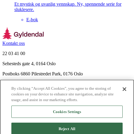
Et mystisk og uvanlig vennskap. Ny, spennende serie for
sluklesere.
E-bok
Kontakt oss
22 03 41 00
Sehesteds gate 4, 0164 Oslo
Postboks 6860 Pilestredet Park, 0176 Oslo
Finn frem
By clicking “Accept All Cookies”, you agree to the storing of
Nyhetsbrev
cookies on your device to enhance site navigation, analyze site
Ledige stillinger
usage, and assist in our marketing efforts.
Send inn manus
Cookies Settings
Om Gyldendal
Support
Reject All
Presse