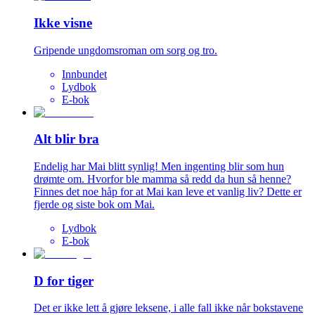
Ikke visne
Gripende ungdomsroman om sorg og tro.
Innbundet
Lydbok
E-bok
Alt blir bra
Endelig har Mai blitt synlig! Men ingenting blir som hun
drømte om. Hvorfor ble mamma så redd da hun så henne?
Finnes det noe håp for at Mai kan leve et vanlig liv? Dette er
fjerde og siste bok om Mai.
Lydbok
E-bok
D for tiger
Det er ikke lett å gjøre leksene, i alle fall ikke når bokstavene