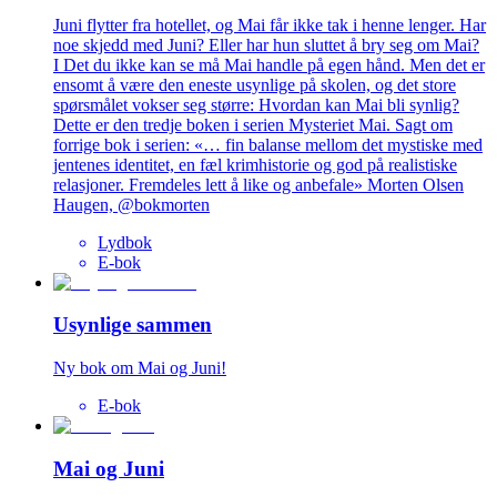
Juni flytter fra hotellet, og Mai får ikke tak i henne lenger. Har
noe skjedd med Juni? Eller har hun sluttet å bry seg om Mai?
I Det du ikke kan se må Mai handle på egen hånd. Men det er
ensomt å være den eneste usynlige på skolen, og det store
spørsmålet vokser seg større: Hvordan kan Mai bli synlig?
Dette er den tredje boken i serien Mysteriet Mai. Sagt om
forrige bok i serien: «… fin balanse mellom det mystiske med
jentenes identitet, en fæl krimhistorie og god på realistiske
relasjoner. Fremdeles lett å like og anbefale» Morten Olsen
Haugen, @bokmorten
Lydbok
E-bok
Usynlige sammen
Ny bok om Mai og Juni!
E-bok
Mai og Juni