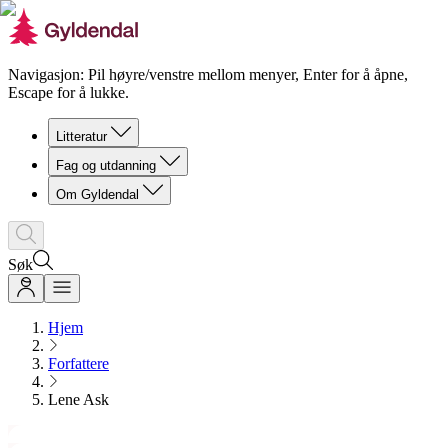
Navigasjon: Pil høyre/venstre mellom menyer, Enter for å åpne,
Escape for å lukke.
Litteratur
Fag og utdanning
Om Gyldendal
Søk
Hjem
Forfattere
Lene Ask