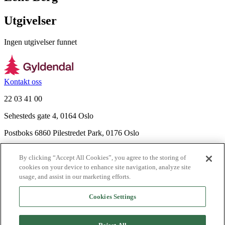
Utgivelser
Ingen utgivelser funnet
Kontakt oss
22 03 41 00
Sehesteds gate 4, 0164 Oslo
Postboks 6860 Pilestredet Park, 0176 Oslo
Finn frem
By clicking “Accept All Cookies”, you agree to the storing of
Nyhetsbrev
cookies on your device to enhance site navigation, analyze site
Ledige stillinger
usage, and assist in our marketing efforts.
Send inn manus
Cookies Settings
Om Gyldendal
Support