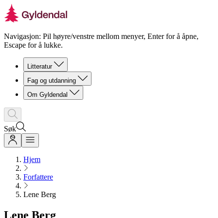
Navigasjon: Pil høyre/venstre mellom menyer, Enter for å åpne,
Escape for å lukke.
Litteratur
Fag og utdanning
Om Gyldendal
Søk
Hjem
Forfattere
Lene Berg
Lene Berg