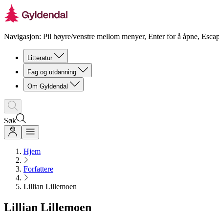
Navigasjon: Pil høyre/venstre mellom menyer, Enter for å åpne, Escap
Litteratur
Fag og utdanning
Om Gyldendal
Søk
Hjem
Forfattere
Lillian Lillemoen
Lillian Lillemoen