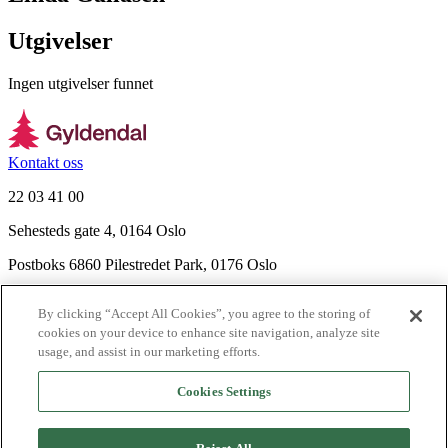
Utgivelser
Ingen utgivelser funnet
Kontakt oss
22 03 41 00
Sehesteds gate 4, 0164 Oslo
Postboks 6860 Pilestredet Park, 0176 Oslo
Finn frem
By clicking “Accept All Cookies”, you agree to the storing of
Nyhetsbrev
cookies on your device to enhance site navigation, analyze site
Ledige stillinger
usage, and assist in our marketing efforts.
Send inn manus
Cookies Settings
Om Gyldendal
Support