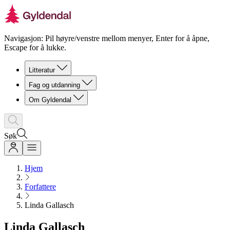
Navigasjon: Pil høyre/venstre mellom menyer, Enter for å åpne,
Escape for å lukke.
Litteratur
Fag og utdanning
Om Gyldendal
Søk
Hjem
Forfattere
Linda Gallasch
Linda Gallasch