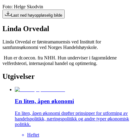
Foto: Helge Skodvin
Last ned høyoppløselig bilde
Linda Orvedal
Linda Orvedal er førsteamanuensis ved Institutt for
samfunnsøkonomi ved Norges Handelshøyskole.
Hun er dr.oecon. fra NHH. Hun underviser i fagområdene
velferdsteori, internasjonal handel og optimering.
Utgivelser
En liten, åpen økonomi
En liten, åpen økonomi drøfter prinsipper for utforming av
handelspolitikk, næringspolitikk og andre typer økonomisk
politikk.
Heftet