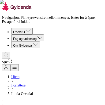
Navigasjon: Pil høyre/venstre mellom menyer, Enter for å åpne,
Escape for å lukke.
Litteratur
Fag og utdanning
Om Gyldendal
Søk
Hjem
Forfattere
Linda Orvedal