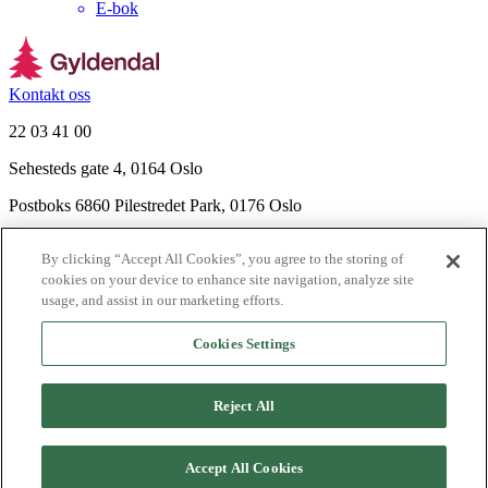
E-bok
Kontakt oss
22 03 41 00
Sehesteds gate 4, 0164 Oslo
Postboks 6860 Pilestredet Park, 0176 Oslo
Finn frem
By clicking “Accept All Cookies”, you agree to the storing of
Nyhetsbrev
cookies on your device to enhance site navigation, analyze site
Ledige stillinger
usage, and assist in our marketing efforts.
Send inn manus
Cookies Settings
Om Gyldendal
Support
Reject All
Presse
Agency
Accept All Cookies
©
2026
Gyldendal