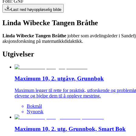
Foto: GNF
Last ned høyoppløselig bilde
Linda Wibecke Tangen Bråthe
Linda Wibecke Tangen Bråthe
jobber som avdelingsleder i Sandefjo
aksjonsforskning på matematikkdidaktikk.
Utgivelser
Maximum 10, 2. utgåve, Grunnbok
Maximum legger til rette for praktisk, utforskende og problem
elevene og hjelpe dem til å oppleve mestring.
Bokmål
Nynorsk
Maximum 10, 2. utg, Grunnbok, Smart Bok