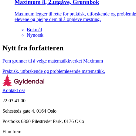
Maximum 8, 2.utgåve, Grunnbok
Maximum legger til rette for praktisk, utforskende og problem
elevene og hjelpe dem til å oppleve mestring.
Bokmål
Nynorsk
Nytt fra forfatteren
Fem grunner til å velge matematikkverket Maximum
Praktisk, utforskende og problemløsende matematikk.
Kontakt oss
22 03 41 00
Sehesteds gate 4, 0164 Oslo
Postboks 6860 Pilestredet Park, 0176 Oslo
Finn frem