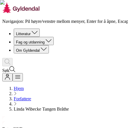
Navigasjon: Pil høyre/venstre mellom menyer, Enter for å åpne, Escap
Litteratur
Fag og utdanning
Om Gyldendal
Søk
Hjem
Forfattere
Linda Wibecke Tangen Bråthe