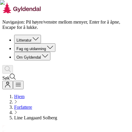
Navigasjon: Pil høyre/venstre mellom menyer, Enter for å åpne,
Escape for å lukke.
Litteratur
Fag og utdanning
Om Gyldendal
Søk
Hjem
Forfattere
Line Langaard Solberg