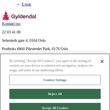
E-bok
Kontakt oss
22 03 41 00
Sehesteds gate 4, 0164 Oslo
Postboks 6860 Pilestredet Park, 0176 Oslo
Finn frem
By clicking “Accept All Cookies”, you agree to the storing of
Nyhetsbrev
cookies on your device to enhance site navigation, analyze site
Ledige stillinger
usage, and assist in our marketing efforts.
Send inn manus
Cookies Settings
Om Gyldendal
Support
Reject All
Presse
Agency
Accept All Cookies
©
2026
Gyldendal