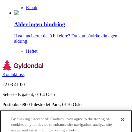
E-bok
Alder ingen hindring
Hva innebærer det å bli eldre? Du kan påvirke din egen
aldring!
Heftet
Kontakt oss
22 03 41 00
Sehesteds gate 4, 0164 Oslo
Postboks 6860 Pilestredet Park, 0176 Oslo
Finn frem
By clicking “Accept All Cookies”, you agree to the storing of
Nyhetsbrev
cookies on your device to enhance site navigation, analyze site
Ledige stillinger
usage, and assist in our marketing efforts.