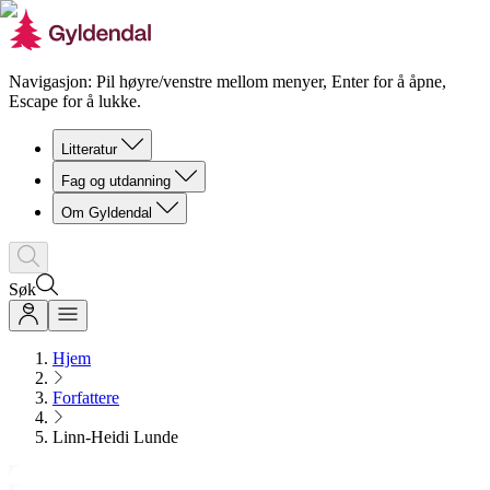
Navigasjon: Pil høyre/venstre mellom menyer, Enter for å åpne,
Escape for å lukke.
Litteratur
Fag og utdanning
Om Gyldendal
Søk
Hjem
Forfattere
Linn-Heidi Lunde