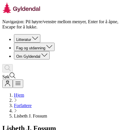
Navigasjon: Pil høyre/venstre mellom menyer, Enter for å åpne,
Escape for å lukke.
Litteratur
Fag og utdanning
Om Gyldendal
Søk
Hjem
Forfattere
Lisbeth J. Fossum
Lisbeth J. Fossum