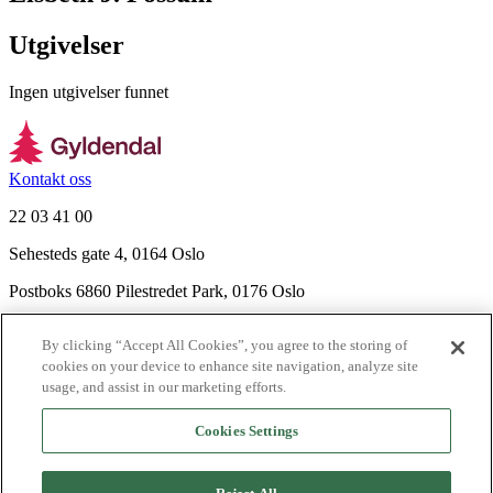
Utgivelser
Ingen utgivelser funnet
Kontakt oss
22 03 41 00
Sehesteds gate 4, 0164 Oslo
Postboks 6860 Pilestredet Park, 0176 Oslo
Finn frem
By clicking “Accept All Cookies”, you agree to the storing of
Nyhetsbrev
cookies on your device to enhance site navigation, analyze site
Ledige stillinger
usage, and assist in our marketing efforts.
Send inn manus
Cookies Settings
Om Gyldendal
Support