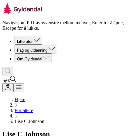
Navigasjon: Pil høyre/venstre mellom menyer, Enter for å åpne,
Escape for å lukke.
Litteratur
Fag og utdanning
Om Gyldendal
Søk
Hjem
Forfattere
Lise C Johnson
Lise C Johnson