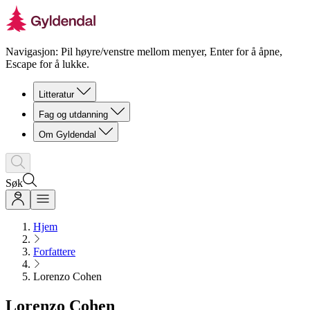
Navigasjon: Pil høyre/venstre mellom menyer, Enter for å åpne,
Escape for å lukke.
Litteratur
Fag og utdanning
Om Gyldendal
Søk
Hjem
Forfattere
Lorenzo Cohen
Lorenzo Cohen