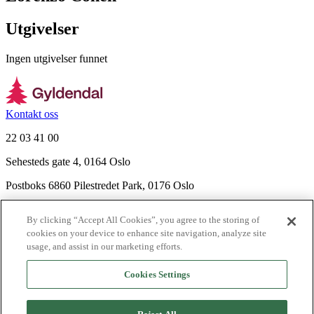
Utgivelser
Ingen utgivelser funnet
Kontakt oss
22 03 41 00
Sehesteds gate 4, 0164 Oslo
Postboks 6860 Pilestredet Park, 0176 Oslo
Finn frem
By clicking “Accept All Cookies”, you agree to the storing of
Nyhetsbrev
cookies on your device to enhance site navigation, analyze site
Ledige stillinger
usage, and assist in our marketing efforts.
Send inn manus
Cookies Settings
Om Gyldendal
Support