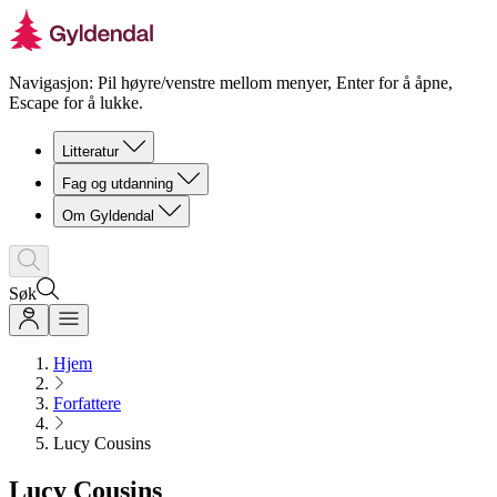
Navigasjon: Pil høyre/venstre mellom menyer, Enter for å åpne,
Escape for å lukke.
Litteratur
Fag og utdanning
Om Gyldendal
Søk
Hjem
Forfattere
Lucy Cousins
Lucy Cousins