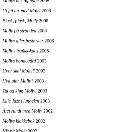
Mollys hus og hage
2008
Ut på tur med Molly
2008
Plask, plask, Molly
2008
Molly på stranden
2008
Mollys aller beste vær
2006
Molly i trafikk-kaos
2005
Mollys bondegård
2003
Hvor skal Molly?
2003
Hva gjør Molly?
2003
Tut og kjør, Molly!
2003
Lille Jazz i jungelen
2003
Året rundt med Molly
2002
Mollys klokkebok
2002
Kle på Molly
2002