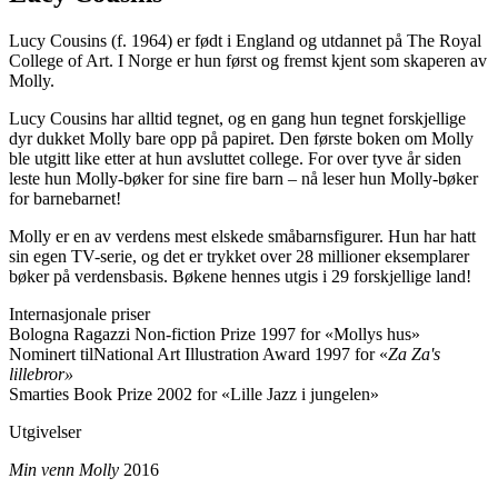
Lucy Cousins (f. 1964) er født i England og utdannet på The Royal
College of Art. I Norge er hun først og fremst kjent som skaperen av
Molly.
Lucy Cousins har alltid tegnet, og en gang hun tegnet forskjellige
dyr dukket Molly bare opp på papiret. Den første boken om Molly
ble utgitt like etter at hun avsluttet college. For over tyve år siden
leste hun Molly-bøker for sine fire barn – nå leser hun Molly-bøker
for barnebarnet!
Molly er en av verdens mest elskede småbarnsfigurer. Hun har hatt
sin egen TV-serie, og det er trykket over 28 millioner eksemplarer
bøker på verdensbasis. Bøkene hennes utgis i 29 forskjellige land!
Internasjonale priser
Bologna Ragazzi Non-fiction Prize 1997 for «Mollys hus»
Nominert tilNational Art Illustration Award 1997 for «
Za Za's
lillebror»
Smarties Book Prize 2002 for «Lille Jazz i jungelen»
Utgivelser
Min venn Molly
2016