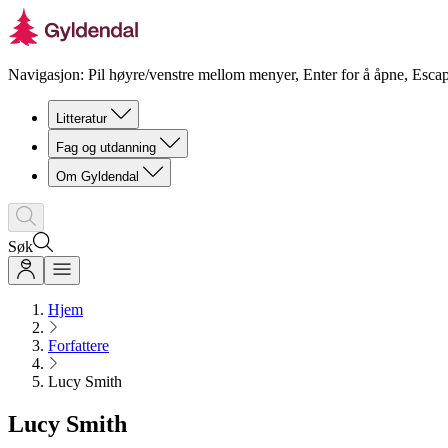
Navigasjon: Pil høyre/venstre mellom menyer, Enter for å åpne, Escap
Litteratur
Fag og utdanning
Om Gyldendal
Søk
Hjem
Forfattere
Lucy Smith
Lucy Smith