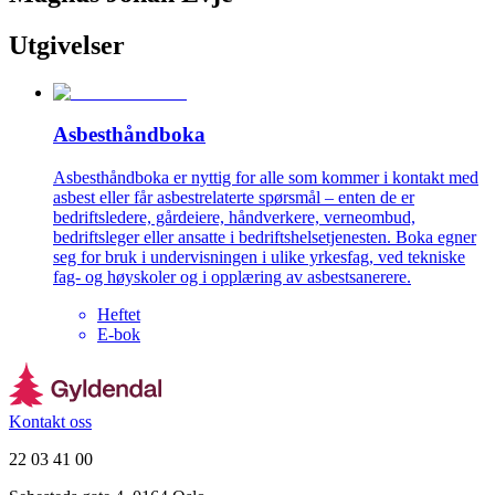
Utgivelser
Asbesthåndboka
Asbesthåndboka er nyttig for alle som kommer i kontakt med
asbest eller får asbestrelaterte spørsmål – enten de er
bedriftsledere, gårdeiere, håndverkere, verneombud,
bedriftsleger eller ansatte i bedriftshelsetjenesten. Boka egner
seg for bruk i undervisningen i ulike yrkesfag, ved tekniske
fag- og høyskoler og i opplæring av asbestsanerere.
Heftet
E-bok
Kontakt oss
22 03 41 00