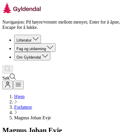
Navigasjon: Pil høyre/venstre mellom menyer, Enter for å åpne,
Escape for å lukke.
Litteratur
Fag og utdanning
Om Gyldendal
Søk
Hjem
Forfattere
Magnus Johan Evje
Magnus Johan Evje