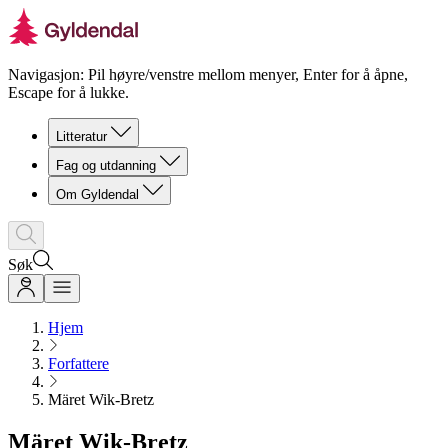
Navigasjon: Pil høyre/venstre mellom menyer, Enter for å åpne,
Escape for å lukke.
Litteratur
Fag og utdanning
Om Gyldendal
Søk
Hjem
Forfattere
Märet Wik-Bretz
Märet Wik-Bretz