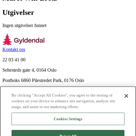
Utgivelser
Ingen utgivelser funnet
Kontakt oss
22 03 41 00
Sehesteds gate 4, 0164 Oslo
Postboks 6860 Pilestredet Park, 0176 Oslo
Finn frem
By clicking “Accept All Cookies”, you agree to the storing of
Nyhetsbrev
cookies on your device to enhance site navigation, analyze site
Ledige stillinger
usage, and assist in our marketing efforts.
Send inn manus
Cookies Settings
Om Gyldendal
Support