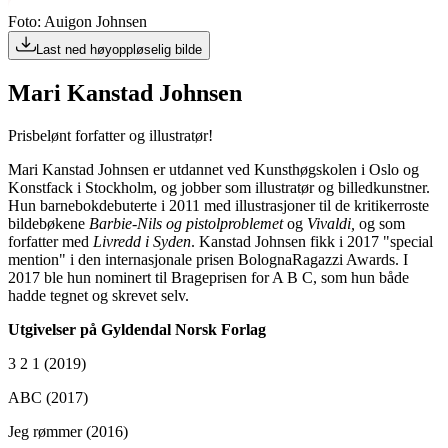
Foto: Auigon Johnsen
Last ned høyoppløselig bilde
Mari Kanstad Johnsen
Prisbelønt forfatter og illustratør!
Mari Kanstad Johnsen er utdannet ved Kunsthøgskolen i Oslo og
Konstfack i Stockholm, og jobber som illustratør og billedkunstner.
Hun barnebokdebuterte i 2011 med illustrasjoner til de kritikerroste
bildebøkene
Barbie-Nils og pistolproblemet
og
Vivaldi,
og som
forfatter med
Livredd i Syden
. Kanstad Johnsen fikk i 2017 "special
mention" i den internasjonale prisen BolognaRagazzi Awards. I
2017 ble hun nominert til Brageprisen for A B C, som hun både
hadde tegnet og skrevet selv.
Utgivelser på Gyldendal Norsk Forlag
3 2 1 (2019)
ABC (2017)
Jeg rømmer (2016)