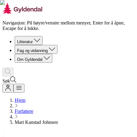
Navigasjon: Pil høyre/venstre mellom menyer, Enter for å åpne,
Escape for å lukke.
Litteratur
Fag og utdanning
Om Gyldendal
Søk
Hjem
Forfattere
Mari Kanstad Johnsen