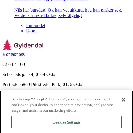
Nils har bursdag! Og han vet akkurat hva han ønsker seg.
Verdens fineste Barbie, selvfølgelig!
Innbundet
E-bok
Kontakt oss
22 03 41 00
Sehesteds gate 4, 0164 Oslo
Postboks 6860 Pilestredet Park, 0176 Oslo
Finn frem
By clicking “Accept All Cookies”, you agree to the storing of
Nyhetsbrev
cookies on your device to enhance site navigation, analyze site
Ledige stillinger
usage, and assist in our marketing efforts.
Send inn manus
Cookies Settings
Om Gyldendal