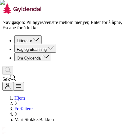
Navigasjon: Pil høyre/venstre mellom menyer, Enter for å åpne,
Escape for å lukke.
Litteratur
Fag og utdanning
Om Gyldendal
Søk
Hjem
Forfattere
Mari Stokke-Bakken