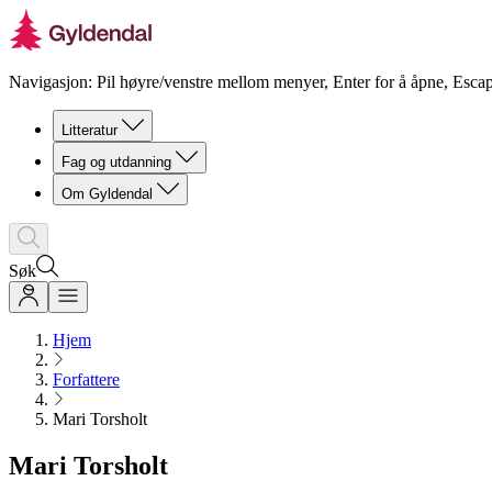
Navigasjon: Pil høyre/venstre mellom menyer, Enter for å åpne, Escap
Litteratur
Fag og utdanning
Om Gyldendal
Søk
Hjem
Forfattere
Mari Torsholt
Mari Torsholt