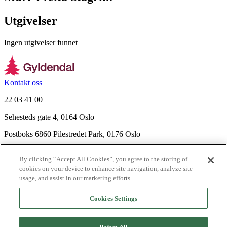
Utgivelser
Ingen utgivelser funnet
Kontakt oss
22 03 41 00
Sehesteds gate 4, 0164 Oslo
Postboks 6860 Pilestredet Park, 0176 Oslo
Finn frem
By clicking “Accept All Cookies”, you agree to the storing of
Nyhetsbrev
cookies on your device to enhance site navigation, analyze site
Ledige stillinger
usage, and assist in our marketing efforts.
Send inn manus
Cookies Settings
Om Gyldendal
Support