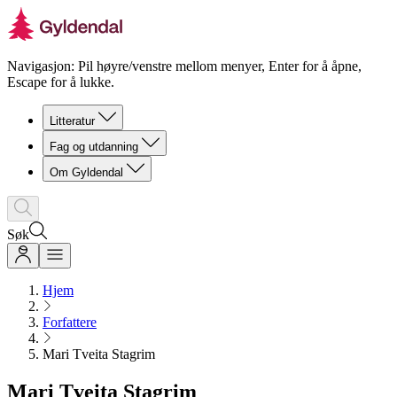
Navigasjon: Pil høyre/venstre mellom menyer, Enter for å åpne,
Escape for å lukke.
Litteratur
Fag og utdanning
Om Gyldendal
Søk
Hjem
Forfattere
Mari Tveita Stagrim
Mari Tveita Stagrim