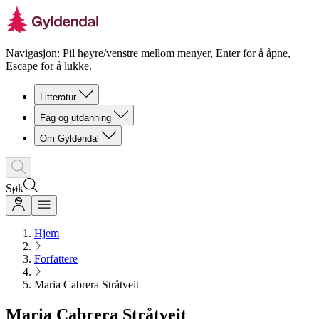
Navigasjon: Pil høyre/venstre mellom menyer, Enter for å åpne,
Escape for å lukke.
Litteratur
Fag og utdanning
Om Gyldendal
Søk
Hjem
Forfattere
Maria Cabrera Stråtveit
Maria Cabrera Stråtveit