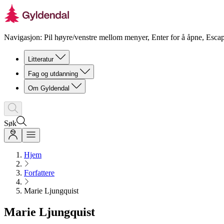
Navigasjon: Pil høyre/venstre mellom menyer, Enter for å åpne, Escap
Litteratur
Fag og utdanning
Om Gyldendal
Søk
Hjem
Forfattere
Marie Ljungquist
Marie Ljungquist