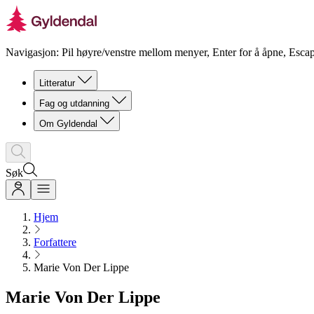
Navigasjon: Pil høyre/venstre mellom menyer, Enter for å åpne, Escap
Litteratur
Fag og utdanning
Om Gyldendal
Søk
Hjem
Forfattere
Marie Von Der Lippe
Marie Von Der Lippe