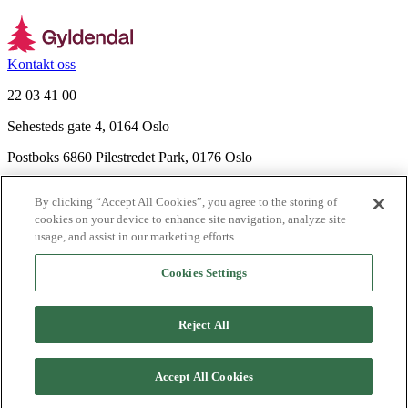
Kontakt oss
22 03 41 00
Sehesteds gate 4, 0164 Oslo
Postboks 6860 Pilestredet Park, 0176 Oslo
Finn frem
By clicking “Accept All Cookies”, you agree to the storing of
Nyhetsbrev
cookies on your device to enhance site navigation, analyze site
Ledige stillinger
usage, and assist in our marketing efforts.
Send inn manus
Cookies Settings
Om Gyldendal
Support
Reject All
Presse
Agency
Accept All Cookies
©
2026
Gyldendal
Personvernerklæringer
Informasjonskapsler