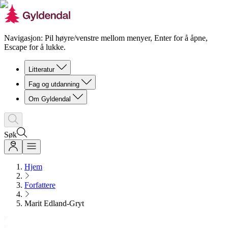
Navigasjon: Pil høyre/venstre mellom menyer, Enter for å åpne,
Escape for å lukke.
Litteratur
Fag og utdanning
Om Gyldendal
Søk
Hjem
Forfattere
Marit Edland-Gryt