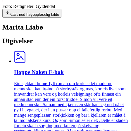
Foto: Rettigheter: Gyldendal
Last ned høyoppløselig bilde
Marita Liabø
Utgivelser
Hoppe Naken E-bok
Ein sjeldant humørfylt roman om korleis det moderne
mennesket kan trøtne på storbyståk og mas, korleis livet som
innvandrar kan vere og korleis velsigninga ofte finnast ein
annan stad enn der ein først trudde. Simon vil vere eit
medmenneske. Saman med kjærasten slår han seg ned på ei
øy i havgapet, der han pussar opp ei falleferdig rorbu. Med
mange sengeplassar, storkjøkken og bar i kjellaren er målet å
ta imot alskens kurs. Og som Simon seier det: .Dette er staden
for ein skalla sogning med kuken på skeiva og
systemutvikling opp i ræva.. Men rorbuveggane har sett