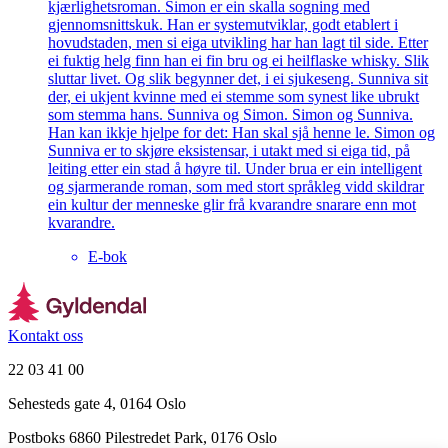
kjærlighetsroman. Simon er ein skalla sogning med
gjennomsnittskuk. Han er systemutviklar, godt etablert i
hovudstaden, men si eiga utvikling har han lagt til side. Etter
ei fuktig helg finn han ei fin bru og ei heilflaske whisky. Slik
sluttar livet. Og slik begynner det, i ei sjukeseng. Sunniva sit
der, ei ukjent kvinne med ei stemme som synest like ubrukt
som stemma hans. Sunniva og Simon. Simon og Sunniva.
Han kan ikkje hjelpe for det: Han skal sjå henne le. Simon og
Sunniva er to skjøre eksistensar, i utakt med si eiga tid, på
leiting etter ein stad å høyre til. Under brua er ein intelligent
og sjarmerande roman, som med stort språkleg vidd skildrar
ein kultur der menneske glir frå kvarandre snarare enn mot
kvarandre.
E-bok
Kontakt oss
22 03 41 00
Sehesteds gate 4, 0164 Oslo
Postboks 6860 Pilestredet Park, 0176 Oslo