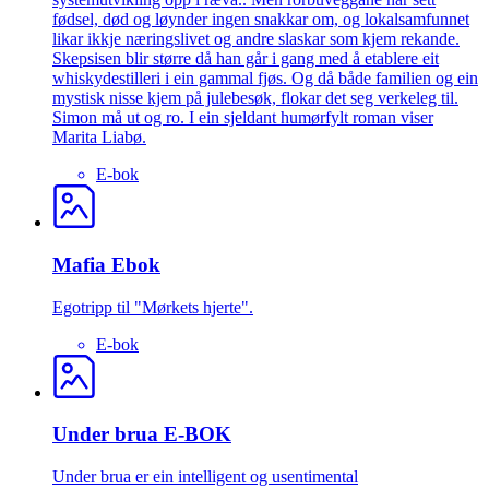
fødsel, død og løynder ingen snakkar om, og lokalsamfunnet
likar ikkje næringslivet og andre slaskar som kjem rekande.
Skepsisen blir større då han går i gang med å etablere eit
whiskydestilleri i ein gammal fjøs. Og då både familien og ein
mystisk nisse kjem på julebesøk, flokar det seg verkeleg til.
Simon må ut og ro. I ein sjeldant humørfylt roman viser
Marita Liabø.
E-bok
Mafia Ebok
Egotripp til "Mørkets hjerte".
E-bok
Under brua E-BOK
Under brua er ein intelligent og usentimental