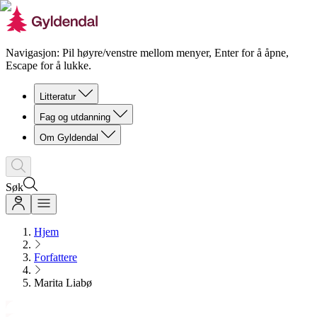
Navigasjon: Pil høyre/venstre mellom menyer, Enter for å åpne,
Escape for å lukke.
Litteratur
Fag og utdanning
Om Gyldendal
Søk
Hjem
Forfattere
Marita Liabø