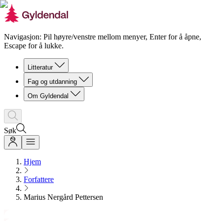
Navigasjon: Pil høyre/venstre mellom menyer, Enter for å åpne,
Escape for å lukke.
Litteratur
Fag og utdanning
Om Gyldendal
Søk
Hjem
Forfattere
Marius Nergård Pettersen