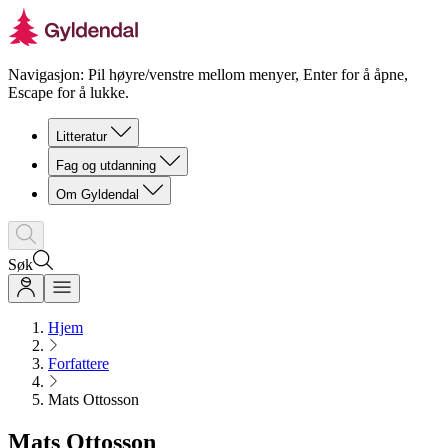
Navigasjon: Pil høyre/venstre mellom menyer, Enter for å åpne,
Escape for å lukke.
Litteratur
Fag og utdanning
Om Gyldendal
Søk
Hjem
Forfattere
Mats Ottosson
Mats Ottosson