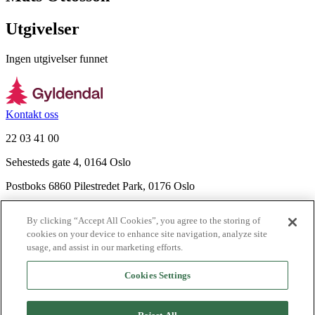
Utgivelser
Ingen utgivelser funnet
Kontakt oss
22 03 41 00
Sehesteds gate 4, 0164 Oslo
Postboks 6860 Pilestredet Park, 0176 Oslo
Finn frem
By clicking “Accept All Cookies”, you agree to the storing of
Nyhetsbrev
cookies on your device to enhance site navigation, analyze site
Ledige stillinger
usage, and assist in our marketing efforts.
Send inn manus
Cookies Settings
Om Gyldendal
Support