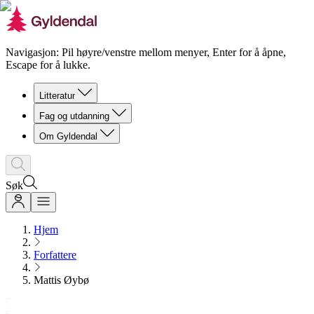
Navigasjon: Pil høyre/venstre mellom menyer, Enter for å åpne,
Escape for å lukke.
Litteratur
Fag og utdanning
Om Gyldendal
Søk
Hjem
Forfattere
Mattis Øybø