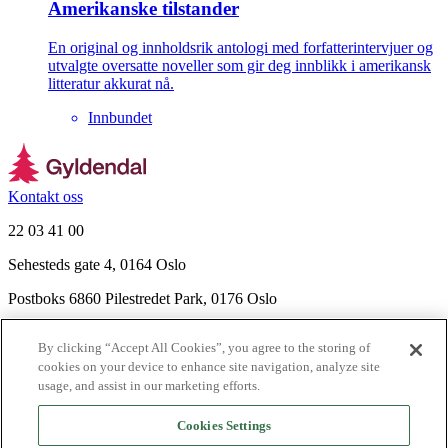
Amerikanske tilstander
En original og innholdsrik antologi med forfatterintervjuer og
utvalgte oversatte noveller som gir deg innblikk i amerikansk
litteratur akkurat nå.
Innbundet
Kontakt oss
22 03 41 00
Sehesteds gate 4, 0164 Oslo
Postboks 6860 Pilestredet Park, 0176 Oslo
Finn frem
By clicking “Accept All Cookies”, you agree to the storing of
Nyhetsbrev
cookies on your device to enhance site navigation, analyze site
Ledige stillinger
usage, and assist in our marketing efforts.
Send inn manus
Cookies Settings
Om Gyldendal