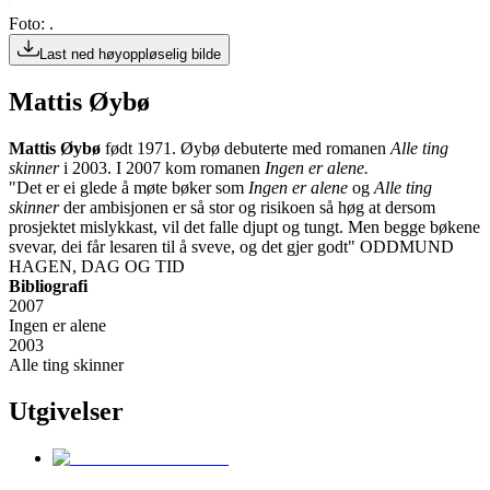
Foto: .
Last ned høyoppløselig bilde
Mattis Øybø
Mattis Øybø
født 1971. Øybø debuterte med romanen
Alle ting
skinner
i 2003. I 2007 kom romanen
Ingen er alene.
"Det er ei glede å møte bøker som
Ingen er alene
og
Alle ting
skinner
der ambisjonen er så stor og risikoen så høg at dersom
prosjektet mislykkast, vil det falle djupt og tungt. Men begge bøkene
svevar, dei får lesaren til å sveve, og det gjer godt" ODDMUND
HAGEN, DAG OG TID
Bibliografi
2007
Ingen er alene
2003
Alle ting skinner
Utgivelser