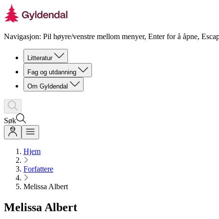
Navigasjon: Pil høyre/venstre mellom menyer, Enter for å åpne, Escap
Litteratur
Fag og utdanning
Om Gyldendal
Søk
Hjem
Forfattere
Melissa Albert
Melissa Albert