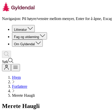
Navigasjon: Pil høyre/venstre mellom menyer, Enter for å åpne, Escap
Litteratur
Fag og utdanning
Om Gyldendal
Søk
Hjem
Forfattere
Merete Haugli
Merete Haugli