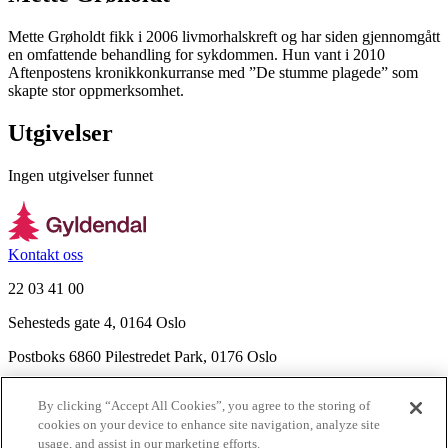
Mette Grøholdt fikk i 2006 livmorhalskreft og har siden gjennomgått
en omfattende behandling for sykdommen. Hun vant i 2010
Aftenpostens kronikkonkurranse med ”De stumme plagede” som
skapte stor oppmerksomhet.
Utgivelser
Ingen utgivelser funnet
Kontakt oss
22 03 41 00
Sehesteds gate 4, 0164 Oslo
Postboks 6860 Pilestredet Park, 0176 Oslo
Finn frem
By clicking “Accept All Cookies”, you agree to the storing of
Nyhetsbrev
cookies on your device to enhance site navigation, analyze site
Ledige stillinger
usage, and assist in our marketing efforts.