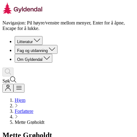
Navigasjon: Pil høyre/venstre mellom menyer, Enter for å åpne,
Escape for å lukke.
Litteratur
Fag og utdanning
Om Gyldendal
Søk
Hjem
Forfattere
Mette Grøholdt
Mette Grøholdt