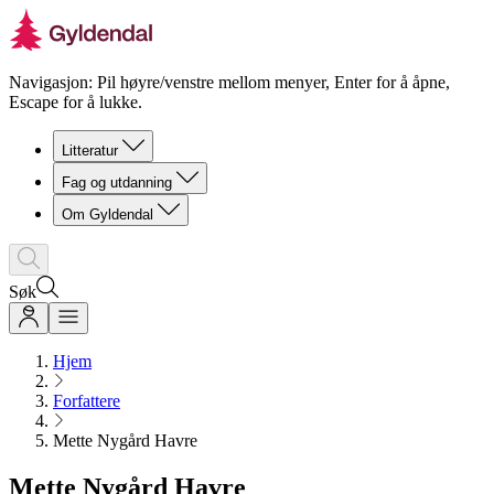
Navigasjon: Pil høyre/venstre mellom menyer, Enter for å åpne,
Escape for å lukke.
Litteratur
Fag og utdanning
Om Gyldendal
Søk
Hjem
Forfattere
Mette Nygård Havre
Mette Nygård Havre