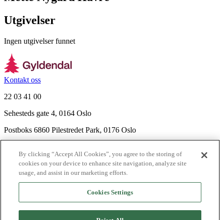
Utgivelser
Ingen utgivelser funnet
Kontakt oss
22 03 41 00
Sehesteds gate 4, 0164 Oslo
Postboks 6860 Pilestredet Park, 0176 Oslo
Finn frem
By clicking “Accept All Cookies”, you agree to the storing of
Nyhetsbrev
cookies on your device to enhance site navigation, analyze site
Ledige stillinger
usage, and assist in our marketing efforts.
Send inn manus
Cookies Settings
Om Gyldendal
Support