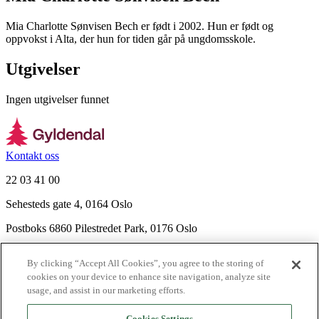
Mia Charlotte Sønvisen Bech er født i 2002. Hun er født og
oppvokst i Alta, der hun for tiden går på ungdomsskole.
Utgivelser
Ingen utgivelser funnet
Kontakt oss
22 03 41 00
Sehesteds gate 4, 0164 Oslo
Postboks 6860 Pilestredet Park, 0176 Oslo
Finn frem
By clicking “Accept All Cookies”, you agree to the storing of
Nyhetsbrev
cookies on your device to enhance site navigation, analyze site
Ledige stillinger
usage, and assist in our marketing efforts.
Send inn manus
Cookies Settings