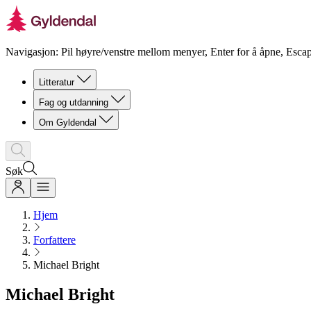
Navigasjon: Pil høyre/venstre mellom menyer, Enter for å åpne, Escap
Litteratur
Fag og utdanning
Om Gyldendal
Søk
Hjem
Forfattere
Michael Bright
Michael Bright