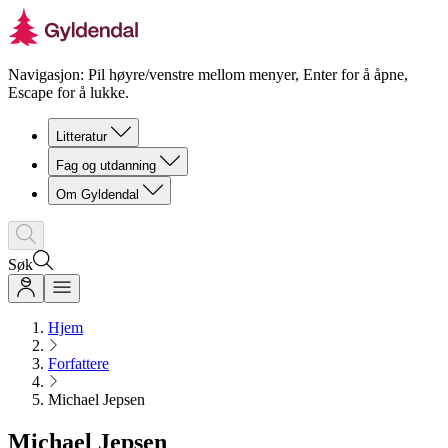
Navigasjon: Pil høyre/venstre mellom menyer, Enter for å åpne,
Escape for å lukke.
Litteratur
Fag og utdanning
Om Gyldendal
Søk
Hjem
Forfattere
Michael Jepsen
Michael Jepsen