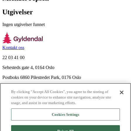
Utgivelser
Ingen utgivelser funnet
Kontakt oss
22 03 41 00
Sehesteds gate 4, 0164 Oslo
Postboks 6860 Pilestredet Park, 0176 Oslo
Finn frem
By clicking “Accept All Cookies”, you agree to the storing of
Nyhetsbrev
cookies on your device to enhance site navigation, analyze site
Ledige stillinger
usage, and assist in our marketing efforts.
Send inn manus
Cookies Settings
Om Gyldendal
Support