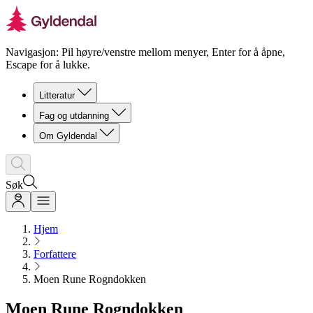
Navigasjon: Pil høyre/venstre mellom menyer, Enter for å åpne,
Escape for å lukke.
Litteratur
Fag og utdanning
Om Gyldendal
Søk
Hjem
Forfattere
Moen Rune Rogndokken
Moen Rune Rogndokken