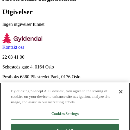
Utgivelser
Ingen utgivelser funnet
Kontakt oss
22 03 41 00
Sehesteds gate 4, 0164 Oslo
Postboks 6860 Pilestredet Park, 0176 Oslo
Finn frem
By clicking “Accept All Cookies”, you agree to the storing of
Nyhetsbrev
cookies on your device to enhance site navigation, analyze site
Ledige stillinger
usage, and assist in our marketing efforts.
Send inn manus
Cookies Settings
Om Gyldendal
Support