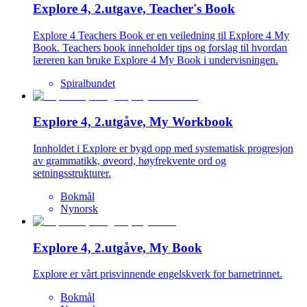
Explore 4, 2.utgave, Teacher's Book
Explore 4 Teachers Book er en veiledning til Explore 4 My
Book. Teachers book inneholder tips og forslag til hvordan
læreren kan bruke Explore 4 My Book i undervisningen.
Spiralbundet
Explore 4, 2.utgåve, My Workbook
Innholdet i Explore er bygd opp med systematisk progresjon
av grammatikk, øveord, høyfrekvente ord og
setningsstrukturer.
Bokmål
Nynorsk
Explore 4, 2.utgåve, My Book
Explore er vårt prisvinnende engelskverk for barnetrinnet.
Bokmål