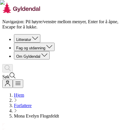
Navigasjon: Pil høyre/venstre mellom menyer, Enter for å åpne,
Escape for å lukke.
Litteratur
Fag og utdanning
Om Gyldendal
Søk
Hjem
Forfattere
Mona Evelyn Flognfeldt