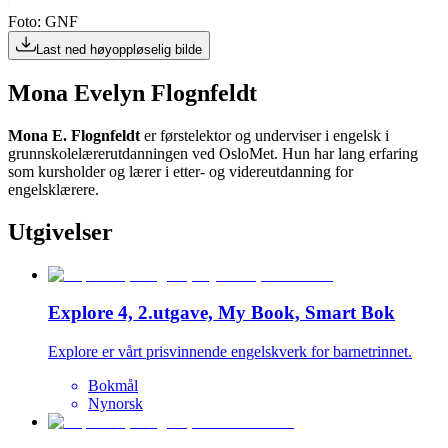
Foto: GNF
Last ned høyoppløselig bilde
Mona Evelyn Flognfeldt
Mona E. Flognfeldt
er førstelektor og underviser i engelsk i
grunnskolelærerutdanningen ved OsloMet. Hun har lang erfaring
som kursholder og lærer i etter- og videreutdanning for
engelsklærere.
Utgivelser
Explore 4, 2.utgave, My Book, Smart Bok
Explore er vårt prisvinnende engelskverk for barnetrinnet.
Bokmål
Nynorsk