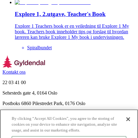
Explore 1, 2.utgave, Teacher's Book
Explore 1 Teachers book er en veiledning til Explore 1 My
book. Teachers book inneholder tips og forslag til hvordan
læreren kan bruke Explore 1 My book i undervisningen.
Spiralbundet
Kontakt oss
22 03 41 00
Sehesteds gate 4, 0164 Oslo
Postboks 6860 Pilestredet Park, 0176 Oslo
Finn frem
By clicking “Accept All Cookies”, you agree to the storing of
Nyhetsbrev
cookies on your device to enhance site navigation, analyze site
Ledige stillinger
usage, and assist in our marketing efforts.
Send inn manus