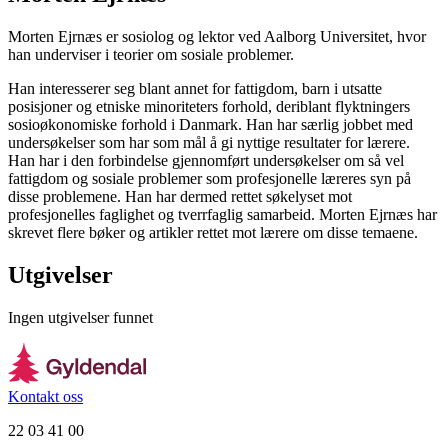
Morten Ejrnæs er sosiolog og lektor ved Aalborg Universitet, hvor
han underviser i teorier om sosiale problemer.
Han interesserer seg blant annet for fattigdom, barn i utsatte
posisjoner og etniske minoriteters forhold, deriblant flyktningers
sosioøkonomiske forhold i Danmark. Han har særlig jobbet med
undersøkelser som har som mål å gi nyttige resultater for lærere.
Han har i den forbindelse gjennomført undersøkelser om så vel
fattigdom og sosiale problemer som profesjonelle læreres syn på
disse problemene. Han har dermed rettet søkelyset mot
profesjonelles faglighet og tverrfaglig samarbeid. Morten Ejrnæs har
skrevet flere bøker og artikler rettet mot lærere om disse temaene.
Utgivelser
Ingen utgivelser funnet
Kontakt oss
22 03 41 00