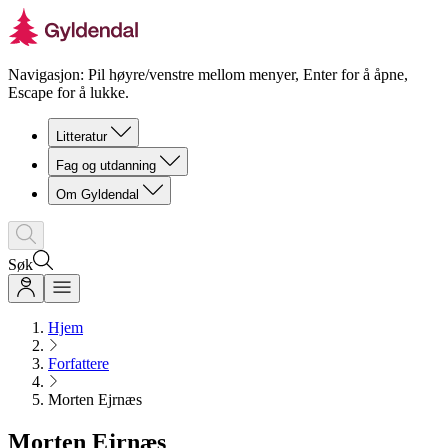
Navigasjon: Pil høyre/venstre mellom menyer, Enter for å åpne,
Escape for å lukke.
Litteratur
Fag og utdanning
Om Gyldendal
Søk
Hjem
Forfattere
Morten Ejrnæs
Morten Ejrnæs