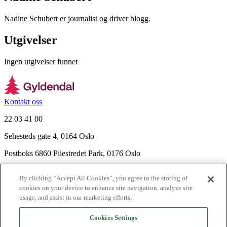
Nadine Schubert er journalist og driver blogg.
Utgivelser
Ingen utgivelser funnet
Kontakt oss
22 03 41 00
Sehesteds gate 4, 0164 Oslo
Postboks 6860 Pilestredet Park, 0176 Oslo
Finn frem
By clicking “Accept All Cookies”, you agree to the storing of
Nyhetsbrev
cookies on your device to enhance site navigation, analyze site
Ledige stillinger
usage, and assist in our marketing efforts.
Send inn manus
Cookies Settings
Om Gyldendal