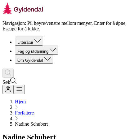
Navigasjon: Pil høyre/venstre mellom menyer, Enter for å åpne,
Escape for å lukke.
Litteratur
Fag og utdanning
Om Gyldendal
Søk
Hjem
Forfattere
Nadine Schubert
Nadine Schubert