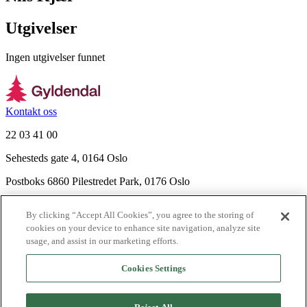
Utgivelser
Ingen utgivelser funnet
Kontakt oss
22 03 41 00
Sehesteds gate 4, 0164 Oslo
Postboks 6860 Pilestredet Park, 0176 Oslo
Finn frem
By clicking “Accept All Cookies”, you agree to the storing of
Nyhetsbrev
cookies on your device to enhance site navigation, analyze site
Ledige stillinger
usage, and assist in our marketing efforts.
Send inn manus
Cookies Settings
Om Gyldendal
Support