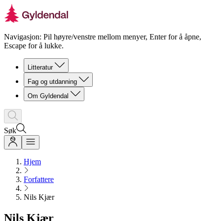
Navigasjon: Pil høyre/venstre mellom menyer, Enter for å åpne,
Escape for å lukke.
Litteratur
Fag og utdanning
Om Gyldendal
Søk
Hjem
Forfattere
Nils Kjær
Nils Kjær