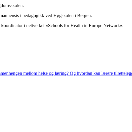
ngdomsskolen.
eamanuensis i pedagogikk ved Høgskolen i Bergen.
l koordinator i nettverket «Schools for Health in Europe Network».
enhengen mellom helse og læring? Og hvordan kan lærere tilrettelegg