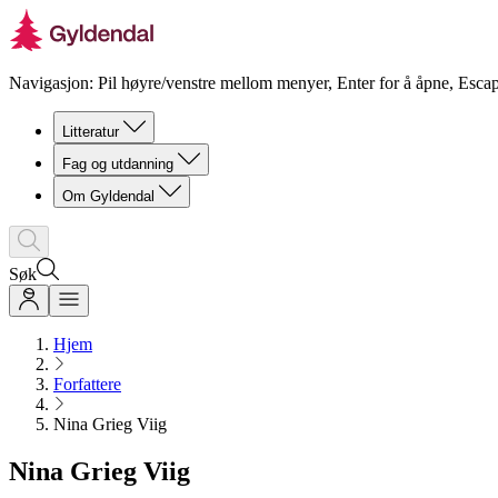
Navigasjon: Pil høyre/venstre mellom menyer, Enter for å åpne, Escap
Litteratur
Fag og utdanning
Om Gyldendal
Søk
Hjem
Forfattere
Nina Grieg Viig
Nina Grieg Viig