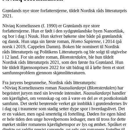
Grønlands nye store forfatterstjerne, tildelt Nordisk råds litteraturpris
2021.
Niviaq Korneliussen (f. 1990) er Grønlands nye store
forfatterstjerne. Hun er født i den sydgrønlandske byen Nanortilak,
og bor i dag i Nuuk. Hun skriver bøkene sine både på grønlandsk
og dansk. Hun utga sin første roman,
Homo Sapienne
, i 2014 (på
norsk i 2019, Cappelen Damm). Boken ble nominert til Nordisk
råds litteraturpris og Politikens Litteraturpris og ble solgt til utgivelse
i 12 land. For sin andre roman,
Blomsterdalen,
ble hun tildelt
Nordisk råds litteraturpris 2021, som den første fra Grønland. Hun
ble tildelt Bjørnsonprisen 2022 for sitt bidrag til å løfte frem et stort
samfunnsproblem gjennom skjønnlitteraturen.
Fra juryens begrunnelse, Nordisk råds litteraturpris:
«Niviaq Korneliussens roman
Naasuliardarpi
(
Blomsterdalen
) har
begeistret juryen med sin levende intensitet.
Naasuliardarpi
handler
om kjærlighet, om vennskap og om å være en del av et postkolonialt
samfunn. Det sterkt berørende verket gir innblikk i grønlendernes liv
i dag og i traumene som stadig setter dype spor i hverdagslivet. Det
er en vakker, men også smertelig rå fortelling. Døden for egen hånd
er hele tiden den unge hovedpersons ledsager, men til tross for dette
mørket stråler romanens kjærlighetsspor av lys og ømhet. Språket er
direkte og veldig presist sansende, og selv om romanens forteller til