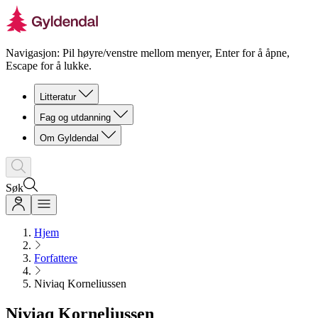
Navigasjon: Pil høyre/venstre mellom menyer, Enter for å åpne,
Escape for å lukke.
Litteratur
Fag og utdanning
Om Gyldendal
Søk
Hjem
Forfattere
Niviaq Korneliussen
Niviaq Korneliussen