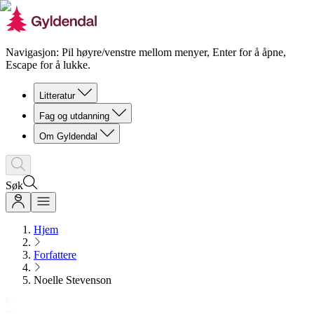
Navigasjon: Pil høyre/venstre mellom menyer, Enter for å åpne,
Escape for å lukke.
Litteratur
Fag og utdanning
Om Gyldendal
Søk
Hjem
Forfattere
Noelle Stevenson