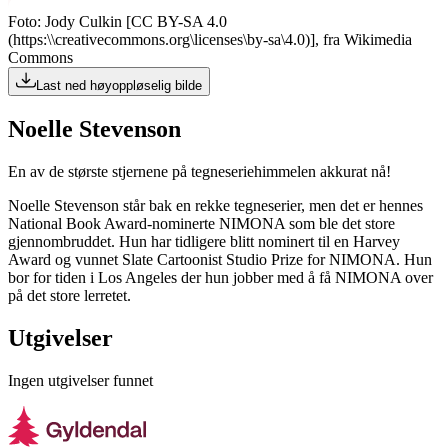
Foto: Jody Culkin [CC BY-SA 4.0
(https:\\creativecommons.org\licenses\by-sa\4.0)], fra Wikimedia
Commons
Last ned høyoppløselig bilde
Noelle Stevenson
En av de største stjernene på tegneseriehimmelen akkurat nå!
Noelle Stevenson står bak en rekke tegneserier, men det er hennes
National Book Award-nominerte NIMONA som ble det store
gjennombruddet. Hun har tidligere blitt nominert til en Harvey
Award og vunnet Slate Cartoonist Studio Prize for NIMONA. Hun
bor for tiden i Los Angeles der hun jobber med å få NIMONA over
på det store lerretet.
Utgivelser
Ingen utgivelser funnet