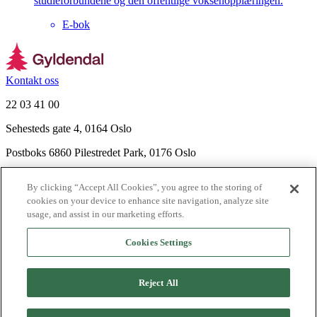
studieforbundene og den offentlige voksenopplæringen.
E-bok
Kontakt oss
22 03 41 00
Sehesteds gate 4, 0164 Oslo
Postboks 6860 Pilestredet Park, 0176 Oslo
Finn frem
By clicking “Accept All Cookies”, you agree to the storing of
Nyhetsbrev
cookies on your device to enhance site navigation, analyze site
Ledige stillinger
usage, and assist in our marketing efforts.
Send inn manus
Cookies Settings
Om Gyldendal
Support
Reject All
Presse
Agency