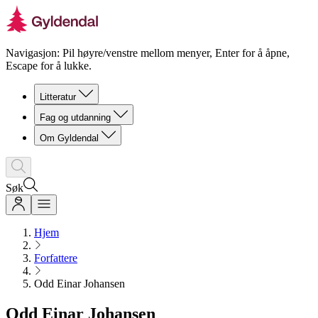
Navigasjon: Pil høyre/venstre mellom menyer, Enter for å åpne,
Escape for å lukke.
Litteratur
Fag og utdanning
Om Gyldendal
Søk
Hjem
Forfattere
Odd Einar Johansen
Odd Einar Johansen