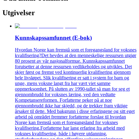
Utgivelser
Kunnskapssamfunnet (E-bok)
Hvordan Norge kan fremstå som et foregangsland for voksnes
kvalifisering?Det hevdes at den menneskelige ressursen utgjør
80 prosent av vår nasjonalformue. Kunnskapssamfunnet
forutsetter at denne ressursen vedlikeholdes og utvikles. Det
skjer først og fremst ved kontinuerlig kvalifisering gjennom
hele livsløpet. Slik kvalifisering er satt i system for barn og
unge, mens voksne langt fra har vært viet samme
oppmerksomhet. På slutten av 1990-tallet så man for seg et
gjennombrudd for voksnes læring, ved den vedtatte
Kompetansereformen. Forfatterne peker på at noe
gjennombrudd ikke har skjedd, og de trekker fram viktige
årsaker til dette. Med bakgrunn i disse erfaringene og sitt eget
arbeid på området fremmer forfatterne forslag til hvordan
Norge kan fremstå som et foregangsland for voksnes
kvalifisering.Forfatterne har lang erfaring fra arbeid med
voksnes kvalifisering, både i høyere utdanning,