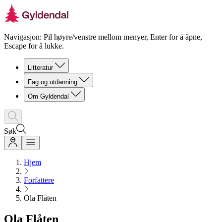
Navigasjon: Pil høyre/venstre mellom menyer, Enter for å åpne,
Escape for å lukke.
Litteratur
Fag og utdanning
Om Gyldendal
Søk
Hjem
Forfattere
Ola Flåten
Ola Flåten