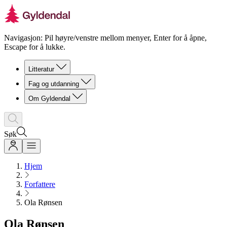
Navigasjon: Pil høyre/venstre mellom menyer, Enter for å åpne,
Escape for å lukke.
Litteratur
Fag og utdanning
Om Gyldendal
Søk
Hjem
Forfattere
Ola Rønsen
Ola Rønsen