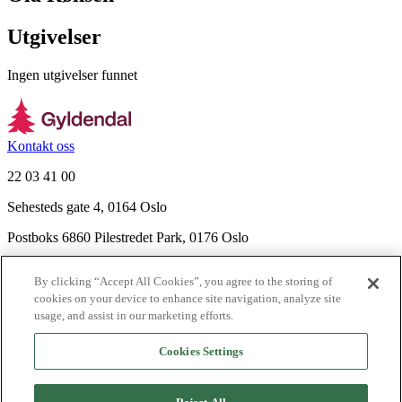
Utgivelser
Ingen utgivelser funnet
Kontakt oss
22 03 41 00
Sehesteds gate 4, 0164 Oslo
Postboks 6860 Pilestredet Park, 0176 Oslo
Finn frem
By clicking “Accept All Cookies”, you agree to the storing of
Nyhetsbrev
cookies on your device to enhance site navigation, analyze site
Ledige stillinger
usage, and assist in our marketing efforts.
Send inn manus
Cookies Settings
Om Gyldendal
Support