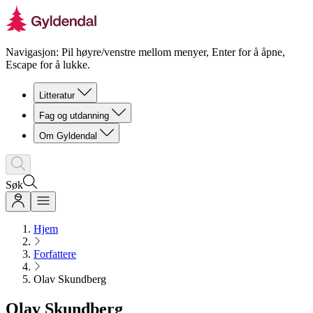
Navigasjon: Pil høyre/venstre mellom menyer, Enter for å åpne,
Escape for å lukke.
Litteratur
Fag og utdanning
Om Gyldendal
Søk
Hjem
Forfattere
Olav Skundberg
Olav Skundberg