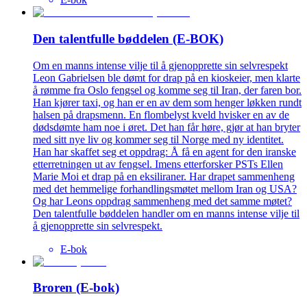
Den talentfulle bøddelen (E-BOK)
Om en manns intense vilje til å gjenopprette sin selvrespekt
Leon Gabrielsen ble dømt for drap på en kioskeier, men klarte
å rømme fra Oslo fengsel og komme seg til Iran, der faren bor.
Han kjører taxi, og han er en av dem som henger løkken rundt
halsen på drapsmenn. En flombelyst kveld hvisker en av de
dødsdømte ham noe i øret. Det han får høre, gjør at han bryter
med sitt nye liv og kommer seg til Norge med ny identitet.
Han har skaffet seg et oppdrag: Å få en agent for den iranske
etterretningen ut av fengsel. Imens etterforsker PSTs Ellen
Marie Moi et drap på en eksiliraner. Har drapet sammenheng
med det hemmelige forhandlingsmøtet mellom Iran og USA?
Og har Leons oppdrag sammenheng med det samme møtet?
Den talentfulle bøddelen handler om en manns intense vilje til
å gjenopprette sin selvrespekt.
E-bok
Broren (E-bok)