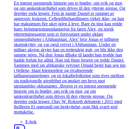
En intenst spennende historie om to brødre, om svik og mot,
og om søskenkjærlighet som drives til den ytterste grense. Og
deretter enda lenger. Fem år gamle Daniel er rammet av
aggressiv leukemi. Cellegiftbehandlingen virker ikke, og han
har maksimum fire uker igjen å leve. Bare én ting kan redde
ham: beinmargstransplantasjon fra faren Alex, en norsk
etterretningsagent som er forsvunnet under uklare
omstendigheter i Afghanistan. Alex' bror Jonas er tidligere
skarpskytter, og var også vervet i Afghanistan. Under en
militær aksjon skyter han en trettenårig gutt, og blir ikke den
samme igjen. Nå drar Jonas tilbake til landet han trodde han
hadde forlatt for alltid. Han må finne broren og redde Daniel.
Sammen med sin afghanske veiviser Omaid begir han seg inn
i fjellene, blant leiemordere og rivaliserende
talibangrupperinger, og en lokalbefolkning som rives mellom
sin tradisjonelle gjestfrihet og ønsket om hevn mot
utenlandske okkupanter. .Broren er en intenst spennende
historie om to brødre, om svik og mot, og om
søskenkjærlighet som drives til den ytterste grense. Og
deretter enda lenger. Olav W. Rokseth debuterte i 2011 med
thrilleren Et spørsmål om beskyttelse,.som fikk svært god
mottakelse.
E-bok