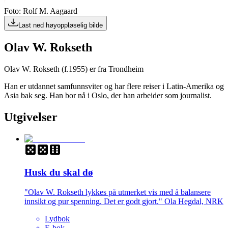
Foto: Rolf M. Aagaard
Last ned høyoppløselig bilde
Olav W. Rokseth
Olav W. Rokseth (f.1955) er fra Trondheim
Han er utdannet samfunnsviter og har flere reiser i Latin-Amerika og
Asia bak seg. Han bor nå i Oslo, der han arbeider som journalist.
Utgivelser
Husk du skal dø
"Olav W. Rokseth lykkes på utmerket vis med å balansere
innsikt og pur spenning. Det er godt gjort." Ola Hegdal, NRK
Lydbok
E-bok