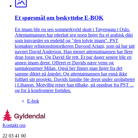
Et spørsmål om beskyttelse E-BOK
En imam blir en sen sommerkveld skutt i Tøyengata i Oslo.
Attentatmannen har etterlatt seg noen linjer fra et arabisk dikt
som innvarsler en endetid og "den tolvte imam". PST
kontakter religionshistorikeren Davood Ariani, som nå har tatt
navnet David Anderson. Han mener attentatmannen har flere
drap foran seg. Og David får rett. Et par dager senere blir en
annen imam drept. Offeret er Davids nære venn og
samtalepartner Milan. Også her finner man linjer fra det
samme diktet på åstedet. Og attentatmannen har ennå ikke
fullført sitt prosjekt. Davids familie ble drept under uroligheter
i Libanon. Motvillig reiser han tilbake, på oppdrag fra PST ...
og for å konfrontere fortiden.
E-bok
Kontakt oss
22 03 41 00