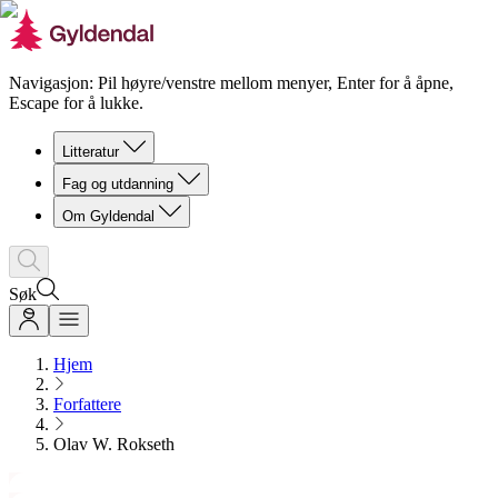
Navigasjon: Pil høyre/venstre mellom menyer, Enter for å åpne,
Escape for å lukke.
Litteratur
Fag og utdanning
Om Gyldendal
Søk
Hjem
Forfattere
Olav W. Rokseth